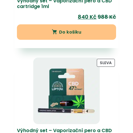
Výhodný set – Vaporizační pero a CBD
cartridge 1ml
840
Kč
988
Kč
Do košíku
PRODUKT
SLEVA
NA
PRODEJ
Výhodný set – Vaporizační pero a CBD