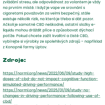
zvládání stresu, ale odpovědnost za volantem je vždy
na prvním místě. I když je vape ve srovnání s
cigaretami považován za velmi bezpečný, stále
existuje několik rizik, na která je třeba si dát pozor.
Ačkoli je samotné CBD neškodné, ostatní složky e-
liquidu mohou dráždit plíce a způsobovat dýchací
potíže. Pokud chcete zažít kvalitní a čisté CBD,
vybírejte si výrobky ze spolehlivých zdrojů – například
z Konopné farmy Liptov.
Zdroje:
https://norml.org/news/2022/06/09/study-high-
doses-of-cbd-do-not-impact-cognitive-function-
simulated-driving-performance/
https://norml.org/news/2025/01/09/study-no-
changes-in-driving-performance-following-use-of-
cbd/