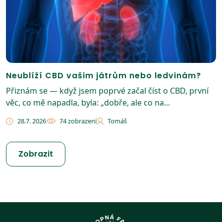
Neublíží CBD vašim játrům nebo ledvinám?
Přiznám se — když jsem poprvé začal číst o CBD, první
věc, co mě napadla, byla: „dobře, ale co na...
28.7. 2026
74 zobrazení
Tomáš
Zobrazit