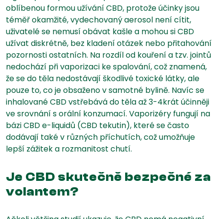
oblíbenou formou užívání CBD, protože účinky jsou
téměř okamžité, vydechovaný aerosol není cítit,
uživatelé se nemusí obávat kašle a mohou si CBD
užívat diskrétně, bez kladení otázek nebo přitahování
pozornosti ostatních. Na rozdíl od kouření a tzv. jointů
nedochází při vaporizaci ke spalování, což znamená,
že se do těla nedostávají škodlivé toxické látky, ale
pouze to, co je obsaženo v samotné bylině. Navíc se
inhalované CBD vstřebává do těla až 3-4krát účinněji
ve srovnání s orální konzumací. Vaporizéry fungují na
bázi CBD e-liquidů (CBD tekutin), které se často
dodávají také v různých příchutích, což umožňuje
lepší zážitek a rozmanitost chutí.
Je CBD skutečně bezpečné za
volantem?