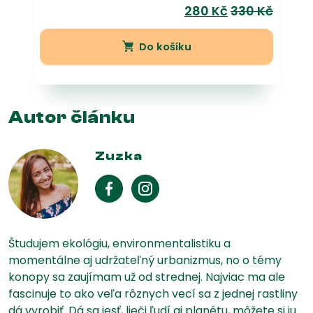
280
Kč
330
Kč
Do košíku
Autor článku
Zuzka
Študujem ekológiu, environmentalistiku a
momentálne aj udržateľný urbanizmus, no o témy
konopy sa zaujímam už od strednej. Najviac ma ale
fascinuje to ako veľa rôznych vecí sa z jednej rastliny
dá vyrobiť. Dá sa jesť, lieči ľudí aj planétu, môžete si ju