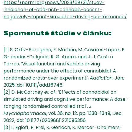
https://norml.org/news/2023/08/31/study-
inhalation-of-cbd-rich-cannabis-doesnt-
negatively-impact-simulated-driving-performance/
Spomenuté štúdie v článku:
[1]
S. Ortiz-Peregrina, F. Martino, M. Casares-López, P.
Granados-Delgado, R. G. Anera, and J. J. Castro
Torres, ‘Visual function and vehicle driving
performance under the effects of cannabidiol: A
randomized cross-over experiment’,
Addiction
, Jan.
2025, doi: 10.1111/add.16746.
[2]
D. McCartney
et al.
, ‘Effects of cannabidiol on
simulated driving and cognitive performance: A dose-
ranging randomised controlled trial’,
J
Psychopharmacol
, vol. 36, no. 12, pp. 1338–1349, Dec.
2022, doi: 10.1177/02698811221095356.
[3] L. Egloff, P. Frei, K. Gerlach, K. Mercer-Chalmers-