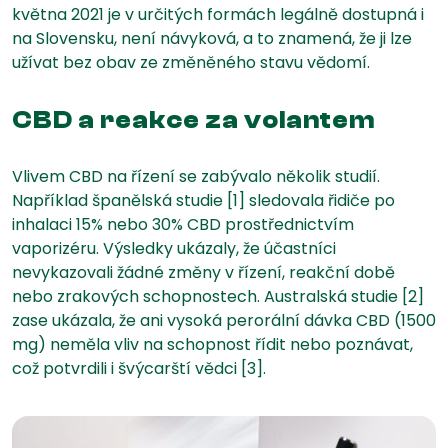
května 2021 je v určitých formách legálně dostupná i
na Slovensku, není návyková, a to znamená, že ji lze
užívat bez obav ze změněného stavu vědomí.
CBD a reakce za volantem
Vlivem CBD na řízení se zabývalo několik studií.
Například španělská studie [1] sledovala řidiče po
inhalaci 15% nebo 30% CBD prostřednictvím
vaporizéru. Výsledky ukázaly, že účastníci
nevykazovali žádné změny v řízení, reakční době
nebo zrakových schopnostech. Australská studie [2]
zase ukázala, že ani vysoká perorální dávka CBD (1500
mg) neměla vliv na schopnost řídit nebo poznávat,
což potvrdili i švýcarští vědci [3].