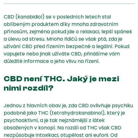
CBD (kanabidiol) se v posledních letech stal
oblíbeným produktem díky mnoha zdravotním
přínosům, zejména pokud jde o relaxaci, lepší spánek
a úlevu od stresu. Mnoho řidičů se však ptá, zda je
užívání CBD před řízením bezpečné a legální. Pokud
vapujete nebo jinak užíváte CBD, přinášíme vám
důležité informace o jeho vlivu na řízení.
CBD není THC. Jaký je mezi
nimi rozdíl?
Jednou z hlavních obav je, zda CBD ovlivňuje psychiku
podobně jako THC (tetrahydrokanabinol), který je
psychoaktivní, a je tak nejznámější z látek
obsažených v konopí. Na rozdíl od THC však CBD
nezpůsobuje intoxikaci, otupělost ani euforii. Od