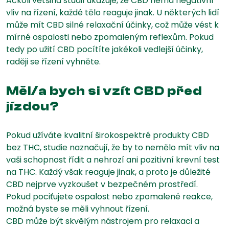
Ačkoli většina studií ukazuje, že CBD nemá negativní
vliv na řízení, každé tělo reaguje jinak. U některých lidí
může mít CBD silné relaxační účinky, což může vést k
mírné ospalosti nebo zpomaleným reflexům. Pokud
tedy po užití CBD pocítíte jakékoli vedlejší účinky,
raději se řízení vyhněte.
Měl/a bych si vzít CBD před
jízdou?
Pokud užíváte kvalitní širokospektré produkty CBD
bez THC, studie naznačují, že by to nemělo mít vliv na
vaši schopnost řídit a nehrozí ani pozitivní krevní test
na THC. Každý však reaguje jinak, a proto je důležité
CBD nejprve vyzkoušet v bezpečném prostředí.
Pokud pociťujete ospalost nebo zpomalené reakce,
možná byste se měli vyhnout řízení.
CBD může být skvělým nástrojem pro relaxaci a