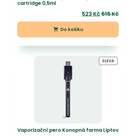
cartridge 0,5ml
523
Kč
615
Kč
Do košíku
PRODUKT
SLEVA
NA
PRODEJ
Vaporizační pero Konopná farma Liptov