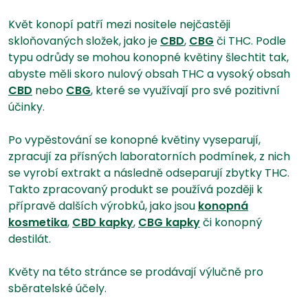
Květ konopí patří mezi nositele nejčastěji
skloňovaných složek, jako je
CBD
,
CBG
či THC. Podle
typu odrůdy se mohou konopné květiny šlechtit tak,
abyste měli skoro nulový obsah THC a vysoký obsah
CBD
nebo
CBG
, které se využívají pro své pozitivní
účinky.
Po vypěstování se konopné květiny vyseparují,
zpracují za přísných laboratorních podmínek, z nich
se vyrobí extrakt a následně odseparují zbytky THC.
Takto zpracovaný produkt se používá později k
přípravě dalších výrobků, jako jsou
konopná
kosmetika
,
CBD kapky
,
CBG kapky
či konopný
destilát.
Květy na této stránce se prodávají výlučně pro
sběratelské účely.