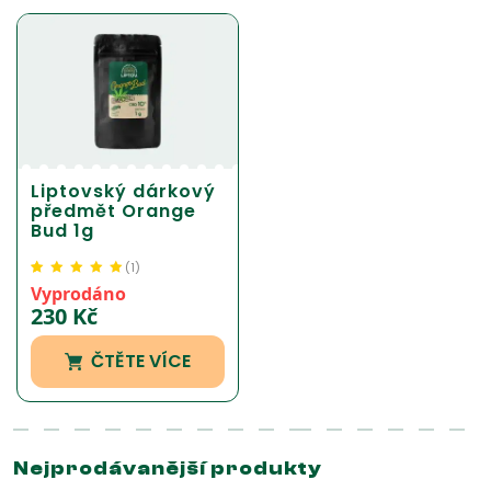
Liptovský dárkový
předmět Orange
Bud 1g
(
1
)
Hodnoceno
1
5.00
z
Vyprodáno
5 na základě
230
Kč
hodnocení
zákazníka
ČTĚTE VÍCE
Nejprodávanější produkty