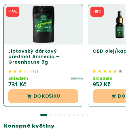
-15%
-15%
Liptovský dárkový
CBD olej/kap
předmět Amnesia –
Greenhouse 5g
(
5
)
(
15
)
Hodnoceno
5
Hodnoceno
15
4.73
Skladem
Skladem
860
Kč
3.30
z 5 na
z 5 na základě
731
Kč
952
Kč
základě
hodnocení
hodnocení
zákazníka
DO KOŠÍKU
DO 
zákazníka
Konopné květiny