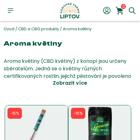
0
Úvod
/
CBD a CBG produkty
/
Aroma květiny
Aroma květiny
Aroma květiny (CBD květiny) z konopí jsou určeny
sběratelům. Jedná se o květiny různých
certifikovaných rostlin, jejichž pěstování je povoleno
Zobrazit více
na Slovensku za speciálních podmínek. Konopné
květiny jsou baleny hermeticky a uzavřeny před
zvětráním.
Více informací o aroma květinách
-15%
-15%