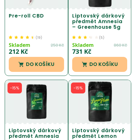
Pre-roll CBD
Liptovský dárkový
předmět Amnesia
– Greenhouse 5g
(
19
)
(
5
)
Hodnoceno
19
Hodnoceno
5
Skladem
Skladem
250
Kč
860
Kč
4.47
z 5 na
3.30
z 5 na
212
Kč
731
Kč
základě
základě
hodnocení
hodnocení
DO KOŠÍKU
DO KOŠÍKU
zákazníka
zákazníka
-15%
-15%
Liptovský dárkový
Liptovský dárkový
předmět Amnesia
předmět Lemon