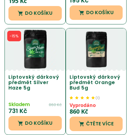
195
Kč
195
Kč
hodnocení
zákazníka
DO KOŠÍKU
DO KOŠÍKU
-15%
Liptovský dárkový
Liptovský dárkový
předmět Silver
předmět Orange
Haze 5g
Bud 5g
(
1
)
Skladem
Hodnoceno
1
5.00
z
860
Kč
Vyprodáno
731
Kč
5 na základě
860
Kč
hodnocení
zákazníka
DO KOŠÍKU
ČTĚTE VÍCE