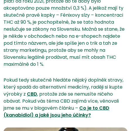
platí od roku 2021, protože do té doby bylo
akceptováno pouze množství 0,3 %). A jelikož mají ty
skutečně pravé kapky – Fénixovy slzy – koncentraci
THC až 90 %, je pochopitelné, že se tato hodnota
neslučuje se zákony na Slovensku. Možná se stane, že
je někde v obchodech nebo na e-shopech najdete
pod tímto názvem, ale jde spíše jen o trik a tah ze
strany marketingu, protože aby se mohly na
Slovensku legálně prodávat, musí mít obsah THC
maximálně do 1 %.
Pokud tedy skutečně hledáte nějaký doplněk stravy,
který spadá do alternativní medicíny, raději si kupte
výrobky z
CBD
, protože zde se nemusíte ničeho
obávat. Pokud vás téma CBD zajímá více, věnovali
jsme se mu v blogovém článku –
Co je to CBD
(kanabidiol) a jaké jsou jeho účinky?