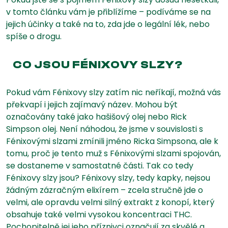
v tomto článku vám je přiblížíme – podíváme se na
jejich účinky a také na to, zda jde o legální lék, nebo
spíše o drogu.
CO JSOU FÉNIXOVY SLZY?
Pokud vám Fénixovy slzy zatím nic neříkají, možná vás
překvapí i jejich zajímavý název. Mohou být
označovány také jako hašišový olej nebo Rick
Simpson olej. Není náhodou, že jsme v souvislosti s
Fénixovými slzami zmínili jméno Ricka Simpsona, ale k
tomu, proč je tento muž s Fénixovými slzami spojován,
se dostaneme v samostatné části. Tak co tedy
Fénixovy slzy jsou? Fénixovy slzy, tedy kapky, nejsou
žádným zázračným elixírem – zcela stručně jde o
velmi, ale opravdu velmi silný extrakt z konopí, který
obsahuje také velmi vysokou koncentraci THC.
Pochopitelně jej jeho příznivci označují za skvělé a