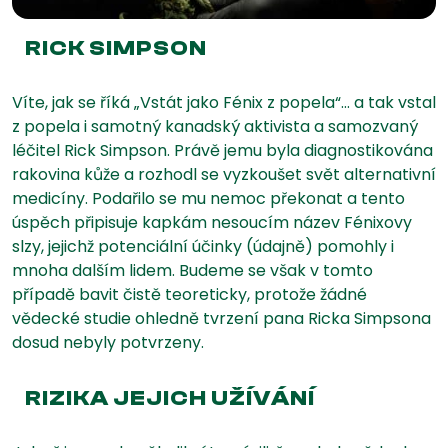
RICK SIMPSON
Víte, jak se říká „Vstát jako Fénix z popela“… a tak vstal
z popela i samotný kanadský aktivista a samozvaný
léčitel Rick Simpson. Právě jemu byla diagnostikována
rakovina kůže a rozhodl se vyzkoušet svět alternativní
medicíny. Podařilo se mu nemoc překonat a tento
úspěch připisuje kapkám nesoucím název Fénixovy
slzy, jejichž potenciální účinky (údajně) pomohly i
mnoha dalším lidem. Budeme se však v tomto
případě bavit čistě teoreticky, protože žádné
vědecké studie ohledně tvrzení pana Ricka Simpsona
dosud nebyly potvrzeny.
RIZIKA JEJICH UŽÍVÁNÍ