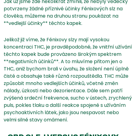
Jak už jsme zde několikrát zmínili, že nebyly vědecky
potvrzeny žádné příznivé účinky Fénixových slz na
člověka, můžeme na druhou stranu poukázat na
**vedlejší účinky** těchto kapek.
Jelikož již víme, že Fénixovy slzy mají vysokou
koncentraci THC, je pravděpodobné, že vnitřní užívání
těchto kapek bude provázeno širokým spektrem
**negativních účinků**. A to mluvíme přitom jen o
THC, aniž bychom brali v úvahu, že složení není úplně
čisté a obsahuje také různá rozpouštědla. THC může
způsobit mnoho vedlejších účinků, včetně změn
nálady, úzkosti nebo dezorientace. Dále sem patří
zvýšená srdeční frekvence, sucho v ústech, zrychlený
puls, pokles tlaku a další reakce spojené s užíváním
psychoaktivních látek, jako jsou nespavost nebo
velmi silné stavy omámení.