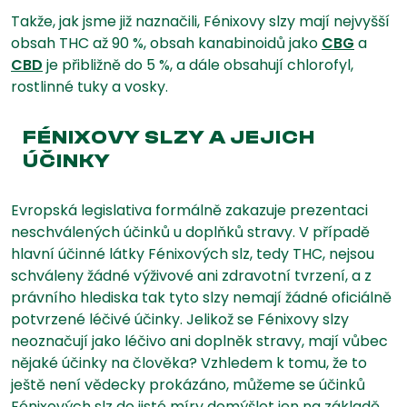
Takže, jak jsme již naznačili, Fénixovy slzy mají nejvyšší
obsah THC až 90 %, obsah kanabinoidů jako
CBG
a
CBD
je přibližně do 5 %, a dále obsahují chlorofyl,
rostlinné tuky a vosky.
FÉNIXOVY SLZY A JEJICH
ÚČINKY
Evropská legislativa formálně zakazuje prezentaci
neschválených účinků u doplňků stravy. V případě
hlavní účinné látky Fénixových slz, tedy THC, nejsou
schváleny žádné výživové ani zdravotní tvrzení, a z
právního hlediska tak tyto slzy nemají žádné oficiálně
potvrzené léčivé účinky. Jelikož se Fénixovy slzy
neoznačují jako léčivo ani doplněk stravy, mají vůbec
nějaké účinky na člověka? Vzhledem k tomu, že to
ještě není vědecky prokázáno, můžeme se účinků
Fénixových slz do jisté míry domýšlet jen na základě