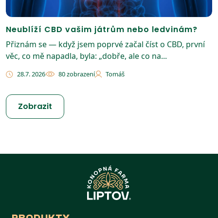
Neublíží CBD vašim játrům nebo ledvinám?
Přiznám se — když jsem poprvé začal číst o CBD, první
věc, co mě napadla, byla: „dobře, ale co na...
28.7. 2026
80 zobrazení
Tomáš
Zobrazit
PRODUKTY