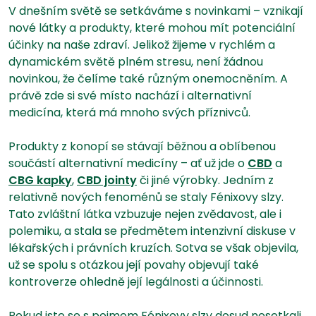
V dnešním světě se setkáváme s novinkami – vznikají
nové látky a produkty, které mohou mít potenciální
účinky na naše zdraví. Jelikož žijeme v rychlém a
dynamickém světě plném stresu, není žádnou
novinkou, že čelíme také různým onemocněním. A
právě zde si své místo nachází i alternativní
medicína, která má mnoho svých příznivců.
Produkty z konopí se stávají běžnou a oblíbenou
součástí alternativní medicíny – ať už jde o
CBD
a
CBG kapky
,
CBD jointy
či jiné výrobky. Jedním z
relativně nových fenoménů se staly Fénixovy slzy.
Tato zvláštní látka vzbuzuje nejen zvědavost, ale i
polemiku, a stala se předmětem intenzivní diskuse v
lékařských i právních kruzích. Sotva se však objevila,
už se spolu s otázkou její povahy objevují také
kontroverze ohledně její legálnosti a účinnosti.
Pokud jste se s pojmem Fénixovy slzy dosud nesetkali,