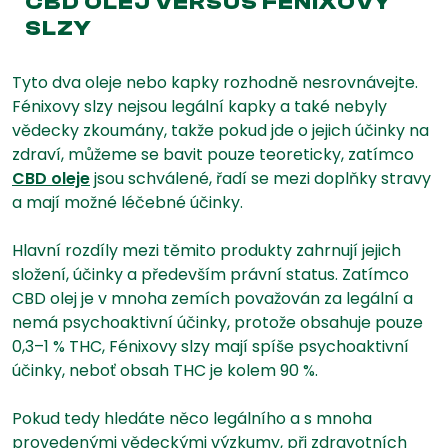
CBD OLEJ VERSUS FÉNIXOVY
SLZY
Tyto dva oleje nebo kapky rozhodně nesrovnávejte.
Fénixovy slzy nejsou legální kapky a také nebyly
vědecky zkoumány, takže pokud jde o jejich účinky na
zdraví, můžeme se bavit pouze teoreticky, zatímco
CBD oleje
jsou schválené, řadí se mezi doplňky stravy
a mají možné léčebné účinky.
Hlavní rozdíly mezi těmito produkty zahrnují jejich
složení, účinky a především právní status. Zatímco
CBD olej je v mnoha zemích považován za legální a
nemá psychoaktivní účinky, protože obsahuje pouze
0,3–1 % THC, Fénixovy slzy mají spíše psychoaktivní
účinky, neboť obsah THC je kolem 90 %.
Pokud tedy hledáte něco legálního a s mnoha
provedenými vědeckými výzkumy, při zdravotních