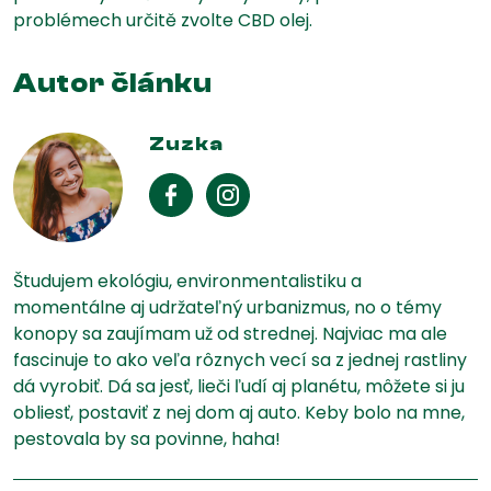
problémech určitě zvolte CBD olej.
Autor článku
Zuzka
Študujem ekológiu, environmentalistiku a
momentálne aj udržateľný urbanizmus, no o témy
konopy sa zaujímam už od strednej. Najviac ma ale
fascinuje to ako veľa rôznych vecí sa z jednej rastliny
dá vyrobiť. Dá sa jesť, lieči ľudí aj planétu, môžete si ju
obliesť, postaviť z nej dom aj auto. Keby bolo na mne,
pestovala by sa povinne, haha!