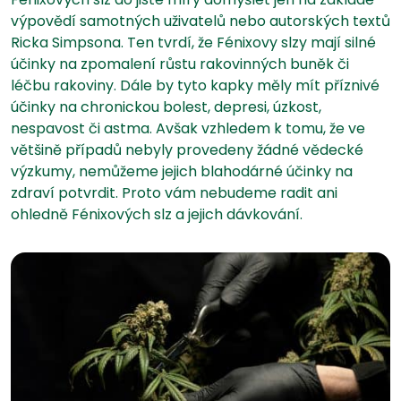
výpovědí samotných uživatelů nebo autorských textů
Ricka Simpsona. Ten tvrdí, že Fénixovy slzy mají silné
účinky na zpomalení růstu rakovinných buněk či
léčbu rakoviny. Dále by tyto kapky měly mít příznivé
účinky na chronickou bolest, depresi, úzkost,
nespavost či astma. Avšak vzhledem k tomu, že ve
většině případů nebyly provedeny žádné vědecké
výzkumy, nemůžeme jejich blahodárné účinky na
zdraví potvrdit. Proto vám nebudeme radit ani
ohledně Fénixových slz a jejich dávkování.