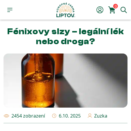
0
Fénixovy slzy – legální lék
nebo droga?
2454 zobrazení
6.10. 2025
Zuzka