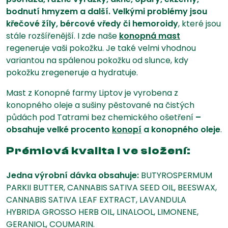
bodnutí hmyzem a další. Velkými problémy jsou
křečové žíly, bércové vředy či hemoroidy
, které jsou
stále rozšířenější. I zde naše
konopná mast
regeneruje vaši pokožku. Je také velmi vhodnou
variantou na spálenou pokožku od slunce, kdy
pokožku zregeneruje a hydratuje.
Mast z Konopné farmy Liptov je vyrobena z
konopného oleje a sušiny pěstované na čistých
půdách pod Tatrami bez chemického ošetření
–
obsahuje velké procento
konopí
a konopného oleje
.
Prémiová kvalita i ve složení:
Jedna výrobní dávka obsahuje:
BUTYROSPERMUM
PARKII BUTTER, CANNABIS SATIVA SEED OIL, BEESWAX,
CANNABIS SATIVA LEAF EXTRACT, LAVANDULA
HYBRIDA GROSSO HERB OIL, LINALOOL, LIMONENE,
GERANIOL, COUMARIN.