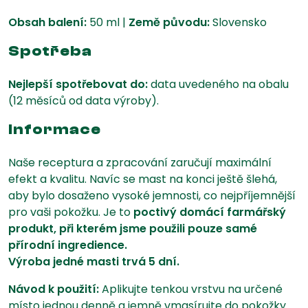
Obsah balení:
50 ml |
Země původu:
Slovensko
Spotřeba
Nejlepší spotřebovat do:
data uvedeného na obalu
(12 měsíců od data výroby).
Informace
Naše receptura a zpracování zaručují maximální
efekt a kvalitu. Navíc se mast na konci ještě šlehá,
aby bylo dosaženo vysoké jemnosti, co nejpříjemnější
pro vaši pokožku. Je to
poctivý domácí farmářský
produkt, při kterém jsme použili pouze samé
přírodní ingredience.
Výroba jedné masti trvá 5 dní.
Návod k použití:
Aplikujte tenkou vrstvu na určené
místo jednou denně a jemně vmasírujte do pokožky.