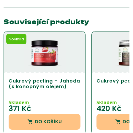
Související produkty
Novinka
Cukrový peeling – Jahoda
Cukrový peel
(s konopným olejem)
Skladem
Skladem
371
Kč
420
Kč
DO KOŠÍKU
DO 