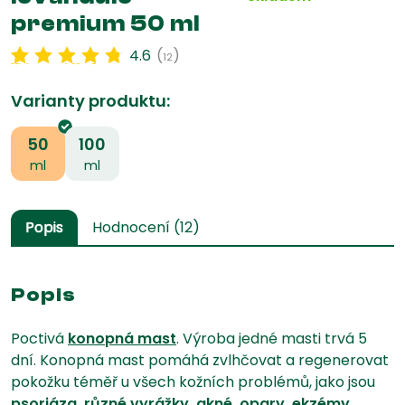
premium 50 ml
4.6
(
)
12
Hodnoceno
12
4.63
z 5 na
základě
hodnocení
zákazníka
Varianty produktu:
50
100
ml
ml
Popis
Hodnocení (12)
🌱
Popis
Poctivá
konopná mast
. Výroba jedné masti trvá 5
dní. Konopná mast pomáhá zvlhčovat a regenerovat
pokožku téměř u všech kožních problémů, jako jsou
psoriáza, různé vyrážky, akné, opary, ekzémy,