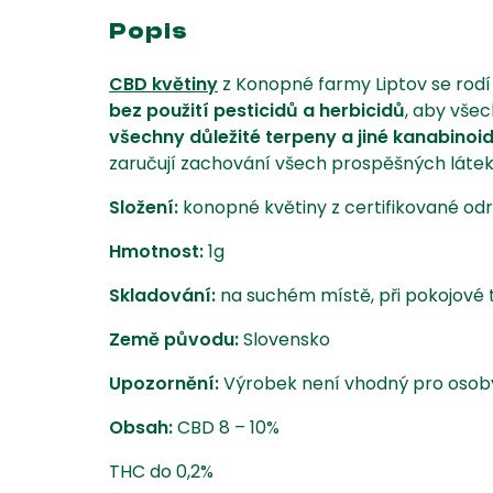
Popis
CBD květiny
z Konopné farmy Liptov se rod
bez použití pesticidů a herbicidů
, aby vše
všechny důležité terpeny a jiné kanabinoi
zaručují zachování všech prospěšných látek
Složení:
konopné květiny z certifikované od
Hmotnost:
1g
Skladování:
na suchém místě, při pokojové 
Země původu:
Slovensko
Upozornění:
Výrobek není vhodný pro osoby m
Obsah:
CBD 8 – 10%
THC do 0,2%