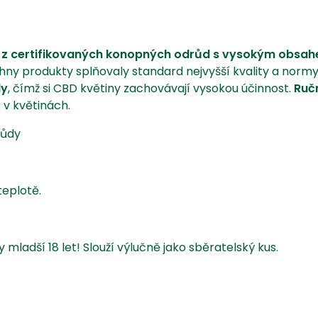
í
z certifikovaných konopných odrůd s vysokým obsa
chny produkty splňovaly standard nejvyšší kvality a norm
dy
, čímž si CBD květiny zachovávají vysokou účinnost.
Ručn
 v květinách.
růdy
teplotě.
ladší 18 let! Slouží výlučně jako sběratelský kus.