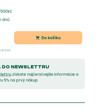
1500kč
h dnů
Do košíku
4 813
Kč
A DO NEWSLETTRU
lettru
získate najčerstvejšie informácie a
vu 5% na prvý nákup