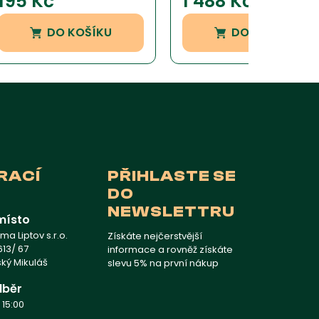
195
Kč
1 488
Kč
hodnocení
hodnocení
zákazníka
zákazníka
DO KOŠÍKU
DO KOŠÍKU
RACÍ
PŘIHLASTE SE
DO
NEWSLETTRU
místo
a Liptov s.r.o.
Získáte nejčerstvější
13/ 67
informace a rovněž získáte
vský Mikuláš
slevu 5% na první nákup
dběr
 15:00