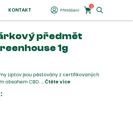
0
KONTAKT
Přihlášení
dárkový předmět
reenhouse 1g
y Liptov jsou pěstovány z certifikovaných
m obsahem CBD. ...
Čtěte více
: