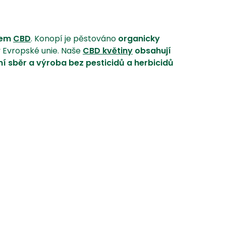
🌱
hem
CBD
. Konopí je pěstováno
organicky
y Evropské unie. Naše
CBD květiny
obsahují
í sběr a výroba bez pesticidů a herbicidů