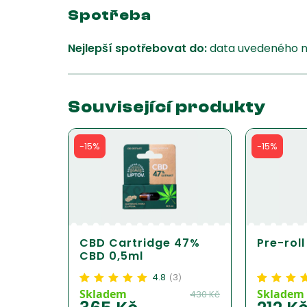
Spotřeba
Nejlepší spotřebovat do:
data uvedeného na
Související produkty
-15%
-15%
CBD Cartridge 47%
Pre-rol
CBD 0,5ml
4.8
3
(
)
Hodnoceno
3
4.83
z
Hodnoceno
19
4
Skladem
Skladem
430
Kč
5 na základě
z 5 na základ