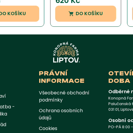
č
620
Kč
hodnocení
zákazníka
DO KOŠÍKU
DO KOŠÍKU
PRÁVNÍ
OTEVÍ
INFORMACE
DOBA
Odběrné 
Všeobecné obchodní
aví
Konopná Farm
podmínky
Palučanská 6
atba -
031 01, Lipto
Ochrana osobních
ika
údajů
Osobní o
řád
PO-PÁ 8:00 -
Cookies