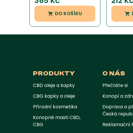
365
Kč
212
K
hodnocení
hodnocení
zákazníka
zákazníka
DO KOŠÍKU
PRODUKTY
O NÁS
CBD oleje a kapky
Přečtěte si
CBG kapky a oleje
Konopí a zdr
Přírodní kosmetika
Doprava a pl
Česká republ
Konopné masti CBD,
CBG
Reklamační 