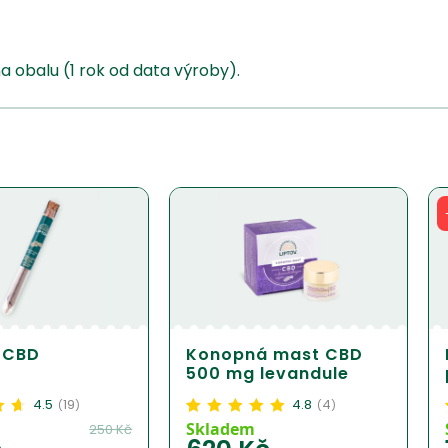
 obalu (1 rok od data výroby).
l CBD
Konopná mast CBD
500 mg levandule
4.5
19
4.8
4
(
)
(
)
.47
Hodnoceno
4
4.75
z
Skladem
250
Kč
ě
5 na základě