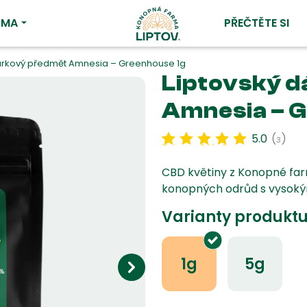
RMA
PŘEČTĚTE SI
dárkový předmět Amnesia – Greenhouse 1g
Liptovský 
Amnesia – G
5.0
(
)
3
Hodnoceno
3
5.00
z 5 na
základě
hodnocení
zákazníka
CBD květiny z Konopné farm
konopných odrůd s vysoký
Varianty produktu
1g
5g