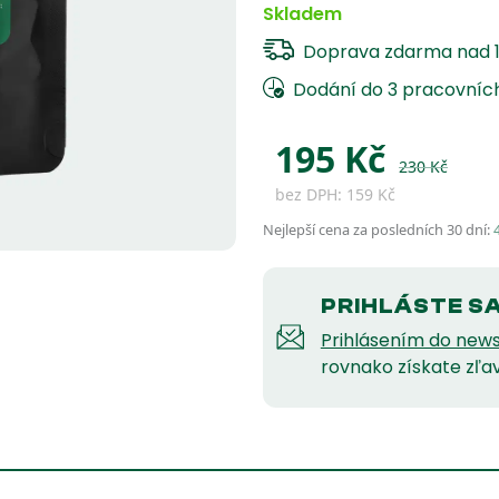
Skladem
Doprava zdarma nad 
Dodání do 3 pracovníc
195
Kč
230
Kč
bez DPH:
159
Kč
Nejlepší cena za posledních 30 dní:
PRIHLÁSTE S
Prihlásením do news
rovnako získate zľa