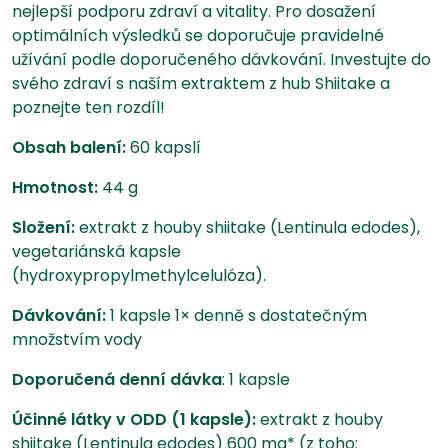
nejlepší podporu zdraví a vitality. Pro dosažení
optimálních výsledků se doporučuje pravidelné
užívání podle doporučeného dávkování. Investujte do
svého zdraví s naším extraktem z hub Shiitake a
poznejte ten rozdíl!
Obsah balení:
60 kapslí
Hmotnost:
44 g
Složení:
extrakt z houby shiitake (Lentinula edodes),
vegetariánská kapsle
(hydroxypropylmethylcelulóza).
Dávkování:
1 kapsle 1× denně s dostatečným
množstvím vody
Doporučená denní dávka
: 1 kapsle
Účinné látky v ODD (1 kapsle):
extrakt z houby
shiitake (Lentinula edodes) 600 mg* (z toho: