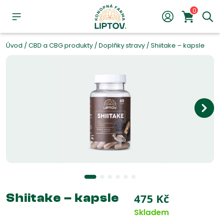
0
Úvod
/
CBD a CBG produkty
/
Doplňky stravy
/
Shiitake – kapsle
Shiitake – kapsle
475
Kč
Skladem