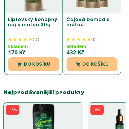
Liptovský konopný
Čajová bomba s
čaj s mátou 30g
mátou
(
16
)
(
1
)
Hodnoceno
16
4.84
Hodnoceno
1
5.00
z
Skladem
Skladem
z 5 na základě
5 na základě
170
Kč
432
Kč
hodnocení
hodnocení
zákazníka
zákazníka
DO KOŠÍKU
DO KOŠÍKU
Nejprodávanější produkty
-15%
-15%