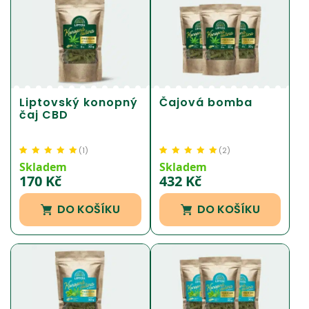
Liptovský konopný
Čajová bomba
čaj CBD
(
1
)
(
2
)
Hodnoceno
1
5.00
z
Hodnoceno
2
5.00
z
Skladem
Skladem
5 na základě
5 na základě
170
Kč
432
Kč
hodnocení
hodnocení
zákazníka
zákazníka
DO KOŠÍKU
DO KOŠÍKU